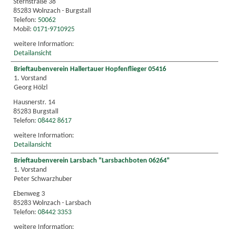
Sternstraße 38
85283 Wolnzach - Burgstall
Telefon:
50062
Mobil:
0171-9710925
weitere Information:
Detailansicht
Brieftaubenverein Hallertauer Hopfenflieger 05416
1. Vorstand
Georg Hölzl
Hausnerstr. 14
85283 Burgstall
Telefon:
08442 8617
weitere Information:
Detailansicht
Brieftaubenverein Larsbach "Larsbachboten 06264"
1. Vorstand
Peter Schwarzhuber
Ebenweg 3
85283 Wolnzach - Larsbach
Telefon:
08442 3353
weitere Information: