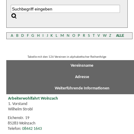
A
B
D
F
G
H
I
J
K
L
M
N
O
P
R
S
T
V
W
Z
ALLE
Tabelle mit den 126 Vereinen in alphabetischer Reihenfolge
Vereinsname
Adresse
Weiterführende Informationen
Arbeiterwohlfahrt Wolnzach
1. Vorstand
Wilhelm Strobl
Eichenstr. 19
85283 Wolnzach
Telefon:
08442 1643