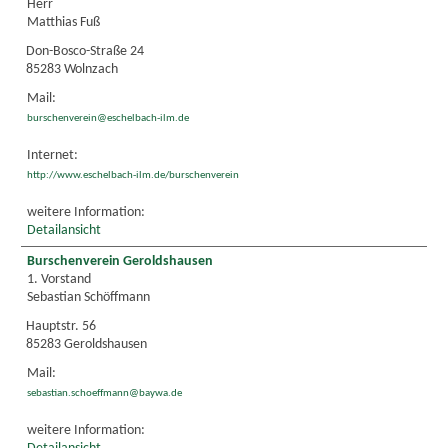
Herr
Matthias Fuß
Don-Bosco-Straße 24
85283 Wolnzach
Mail:
burschenverein@eschelbach-ilm.de
Internet:
http://www.eschelbach-ilm.de/burschenverein
weitere Information:
Detailansicht
Burschenverein Geroldshausen
1. Vorstand
Sebastian Schöffmann
Hauptstr. 56
85283 Geroldshausen
Mail:
sebastian.schoeffmann@baywa.de
weitere Information: