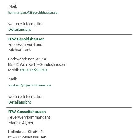
Mail:
kommandant@ff-geroldshausen.de
weitere Information:
Detailansicht
FFW Geroldshausen
Feuerwehrvorstand
Michael Toth
Gschwendener Str. 1A
85283 Wolnzach - Geroldshausen
Mobil:
0151 11635910
Mail:
vorstand@ff-geroldshausen.de
weitere Information:
Detailansicht
FFW Gosseltshausen
Feuerwehrkommandant
Markus Aigner
Holledauer Straße 2a
85283 Gosseltshausen