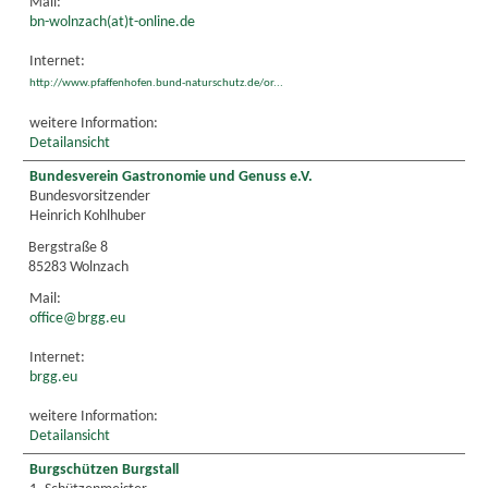
Mail:
bn-wolnzach(at)t-online.de
Internet:
http://www.pfaffenhofen.bund-naturschutz.de/or...
weitere Information:
Detailansicht
Bundesverein Gastronomie und Genuss e.V.
Bundesvorsitzender
Heinrich Kohlhuber
Bergstraße 8
85283 Wolnzach
Mail:
office@brgg.eu
Internet:
brgg.eu
weitere Information:
Detailansicht
Burgschützen Burgstall