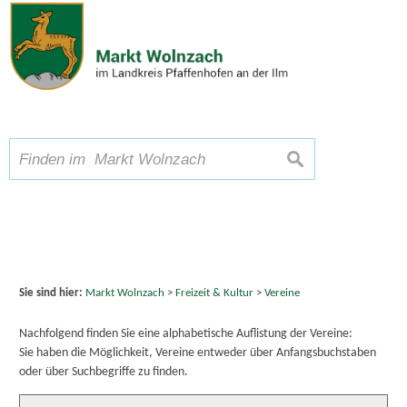
Zum Inhalt
,
zur Navigation
oder
zur Startseite
springen.
chließen
A
Schriftgröße
A
A
suchen
Sie sind hier:
Markt Wolnzach
>
Freizeit & Kultur
>
Vereine
Nachfolgend finden Sie eine alphabetische Auflistung der Vereine:
Sie haben die Möglichkeit, Vereine entweder über Anfangsbuchstaben
oder über Suchbegriffe zu finden.