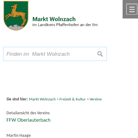
Zum Inhalt
,
zur Navigation
oder
zur Startseite
springen.
chließen
A
Schriftgröße
A
A
suchen
Sie sind hier:
Markt Wolnzach
>
Freizeit & Kultur
>
Vereine
Detailansicht des Vereins
FFW Oberlauterbach
Martin Haage