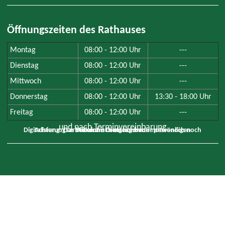
Öffnungszeiten des Rathauses
Montag
08:00 - 12:00 Uhr
---
Dienstag
08:00 - 12:00 Uhr
---
Mittwoch
08:00 - 12:00 Uhr
---
Donnerstag
08:00 - 12:00 Uhr
13:30 - 18:00 Uhr
Freitag
08:00 - 12:00 Uhr
---
und nach Terminvereinbarung
Achtung: Das Bauamt ist aufgrund von notwendigen Digitalisierungsarbeiten am Dienstag weder persönlich noch telefonisch erreichbar.