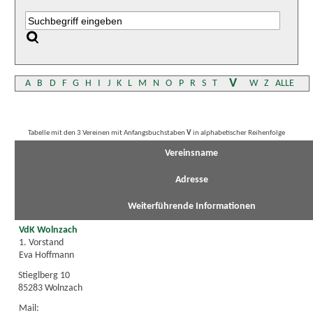
V
A
B
D
F
G
H
I
J
K
L
M
N
O
P
R
S
T
W
Z
ALLE
Tabelle mit den 3 Vereinen mit Anfangsbuchstaben
V
in alphabetischer Reihenfolge
Vereinsname
Adresse
Weiterführende Informationen
VdK Wolnzach
1. Vorstand
Eva Hoffmann
Stieglberg 10
85283 Wolnzach
Mail: