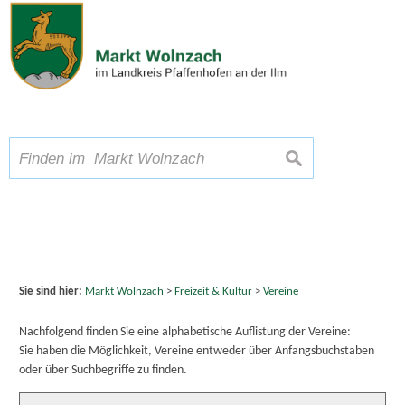
Zum Inhalt
,
zur Navigation
oder
zur Startseite
springen.
chließen
A
Schriftgröße
A
A
suchen
Sie sind hier:
Markt Wolnzach
>
Freizeit & Kultur
>
Vereine
Nachfolgend finden Sie eine alphabetische Auflistung der Vereine:
Sie haben die Möglichkeit, Vereine entweder über Anfangsbuchstaben
oder über Suchbegriffe zu finden.