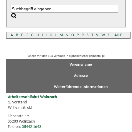
A
B
D
F
G
H
I
J
K
L
M
N
O
P
R
S
T
V
W
Z
ALLE
Tabelle mit den 126 Vereinen in alphabetischer Reihenfolge
Vereinsname
Adresse
Weiterführende Informationen
Arbeiterwohlfahrt Wolnzach
1. Vorstand
Wilhelm Strobl
Eichenstr. 19
85283 Wolnzach
Telefon:
08442 1643