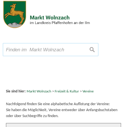
Zum Inhalt
,
zur Navigation
oder
zur Startseite
springen.
chließen
A
Schriftgröße
A
A
suchen
Sie sind hier:
Markt Wolnzach
>
Freizeit & Kultur
>
Vereine
Nachfolgend finden Sie eine alphabetische Auflistung der Vereine:
Sie haben die Möglichkeit, Vereine entweder über Anfangsbuchstaben
oder über Suchbegriffe zu finden.