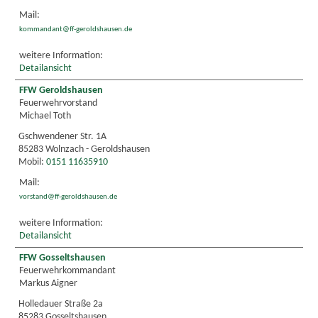
Mail:
kommandant@ff-geroldshausen.de
weitere Information:
Detailansicht
FFW Geroldshausen
Feuerwehrvorstand
Michael Toth
Gschwendener Str. 1A
85283 Wolnzach - Geroldshausen
Mobil:
0151 11635910
Mail:
vorstand@ff-geroldshausen.de
weitere Information:
Detailansicht
FFW Gosseltshausen
Feuerwehrkommandant
Markus Aigner
Holledauer Straße 2a
85283 Gosseltshausen