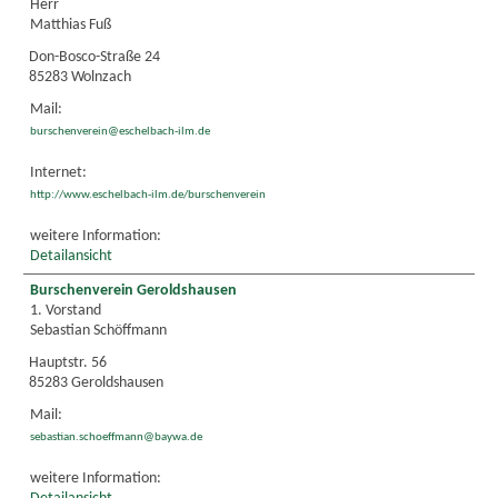
Herr
Matthias Fuß
Don-Bosco-Straße 24
85283 Wolnzach
Mail:
burschenverein@eschelbach-ilm.de
Internet:
http://www.eschelbach-ilm.de/burschenverein
weitere Information:
Detailansicht
Burschenverein Geroldshausen
1. Vorstand
Sebastian Schöffmann
Hauptstr. 56
85283 Geroldshausen
Mail:
sebastian.schoeffmann@baywa.de
weitere Information: