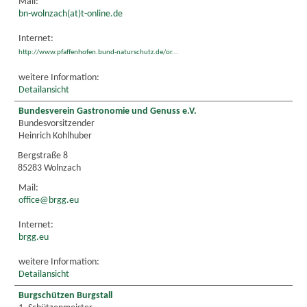
Mail:
bn-wolnzach(at)t-online.de
Internet:
http://www.pfaffenhofen.bund-naturschutz.de/or...
weitere Information:
Detailansicht
Bundesverein Gastronomie und Genuss e.V.
Bundesvorsitzender
Heinrich Kohlhuber
Bergstraße 8
85283 Wolnzach
Mail:
office@brgg.eu
Internet:
brgg.eu
weitere Information:
Detailansicht
Burgschützen Burgstall