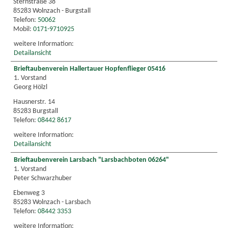
Sternstraße 38
85283 Wolnzach - Burgstall
Telefon:
50062
Mobil:
0171-9710925
weitere Information:
Detailansicht
Brieftaubenverein Hallertauer Hopfenflieger 05416
1. Vorstand
Georg Hölzl
Hausnerstr. 14
85283 Burgstall
Telefon:
08442 8617
weitere Information:
Detailansicht
Brieftaubenverein Larsbach "Larsbachboten 06264"
1. Vorstand
Peter Schwarzhuber
Ebenweg 3
85283 Wolnzach - Larsbach
Telefon:
08442 3353
weitere Information: