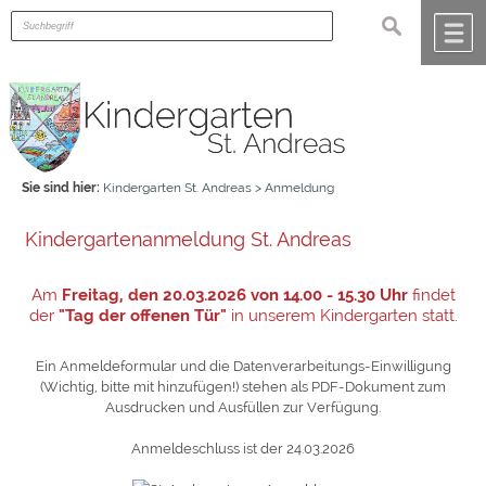
Zum Inhalt
,
zur Navigation
oder
zur Startseite
springen.
suchen
chließen
M
Sie sind hier:
Kindergarten St. Andreas
>
Anmeldung
Kindergartenanmeldung St. Andreas
Am
Freitag, den 20.03.2026 von 14.00 - 15.30 Uhr
findet
der
"Tag der offenen Tür"
in unserem Kindergarten statt.
Ein Anmeldeformular und die Datenverarbeitungs-Einwilligung
(Wichtig, bitte mit hinzufügen!) stehen als PDF-Dokument zum
Ausdrucken und Ausfüllen zur Verfügung.
Anmeldeschluss ist der 24.03.2026