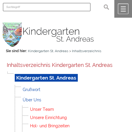
Zum Inhalt
,
zur Navigation
oder
zur Startseite
springen.
suchen
chließen
M
Sie sind hier:
Kindergarten St. Andreas
>
Inhaltsverzeichnis
Inhaltsverzeichnis Kindergarten St. Andreas
Kindergarten St. Andreas
Grußwort
Über Uns
Unser Team
Unsere Einrichtung
Hol- und Bringzeiten