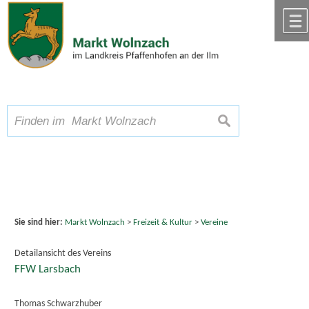
Zum Inhalt
,
zur Navigation
oder
zur Startseite
springen.
chließen
A
Schriftgröße
A
A
suchen
Sie sind hier:
Markt Wolnzach
>
Freizeit & Kultur
>
Vereine
Detailansicht des Vereins
FFW Larsbach
Thomas Schwarzhuber