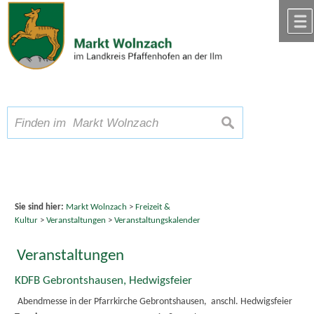
Zum Inhalt
,
zur Navigation
oder
zur Startseite
springen.
chließen
A
Schriftgröße
A
suchen
A
Sie sind hier:
Markt Wolnzach
>
Freizeit &
Kultur
>
Veranstaltungen
>
Veranstaltungskalender
Veranstaltungen
KDFB Gebrontshausen, Hedwigsfeier
Abendmesse in der Pfarrkirche Gebrontshausen, anschl. Hedwigsfeier