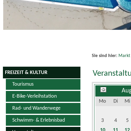
Sie sind hier:
Markt
Veranstalt
FREIZEIT & KULTUR
Tourismus
Aug
E-Bike-Verleihstation
Mo
Di
Mi
Rad- und Wanderwege
Schwimm- & Erlebnisbad
3
4
5
10
11
12