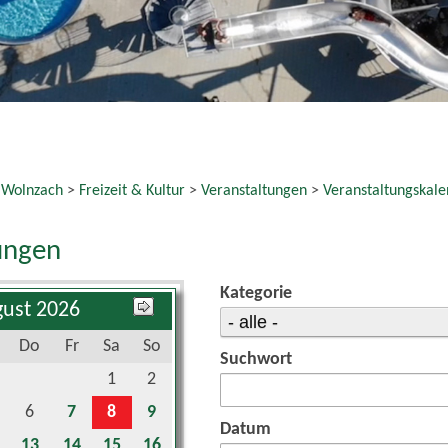
 Wolnzach
>
Freizeit & Kultur
>
Veranstaltungen
>
Veranstaltungskale
ungen
Kategorie
ust 2026
Do
Fr
Sa
So
Suchwort
1
2
6
7
8
9
Datum
13
14
15
16