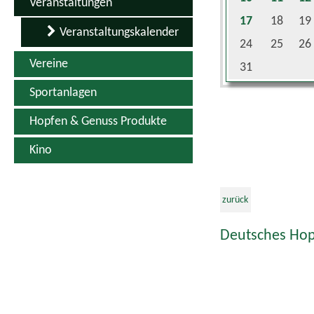
Veranstaltungen
17
18
19
Veranstaltungskalender
24
25
26
Vereine
31
Sportanlagen
Hopfen & Genuss Produkte
Kino
zurück
Deutsches Hop